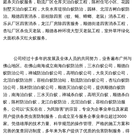
庭杀灭白蚁服务，勒流厂区仓库灭治白蚁工程，陈村住宅小区、花园
别墅灭治白蚁工程，大良水库堤坝白蚁防治，园林、北滘古树白蚁防
治。顺德四害消杀，容桂除四害（蚊、蝇、蟑螂、老鼠）消杀工程，
乐从厂区四害消杀，龙江厂房除四害服务，顺德街道四害消杀工程，
杏坛厂区杀虫灭老鼠，顺德各种环境大型灭老鼠工程，室外草坪绿化
大面积杀灭红火蚁服务。
公司经过十多年的发展及全体人员的共同努力，业务遍布广州与
佛山地区。在佛山南海成立南海白蚁防治所，三水白蚁公司，顺德白
蚁防治公司，禅城防治白蚁公司，高明白蚁公司，大良灭白蚁公司，
北滘白蚁防治所，容桂白蚁防治站，勒流防治白蚁公司，杏坛白蚁防
治公司，陈村防治白蚁公司，顺德灭治白蚁公司，提供顺德白蚁防
治，南海治白蚁，三水灭白蚁，禅城杀白蚁，高明灭白蚁，顺德杀白
蚁，陈村防治白蚁，龙江白蚁防治，北滘治白蚁，容桂白蚁防治服
务。公司以“实实在在，为民除害”的宗旨，专业为企事业单位及家庭
用户提供各类虫害防制服务，自成立至今服务企事业单位超过3000
家。凭借雄厚的技术力量、科学规范的操作管理、严格的施工方案和
完善的复查回访制度，多年来为客户提供了优质的虫害防制服务，得