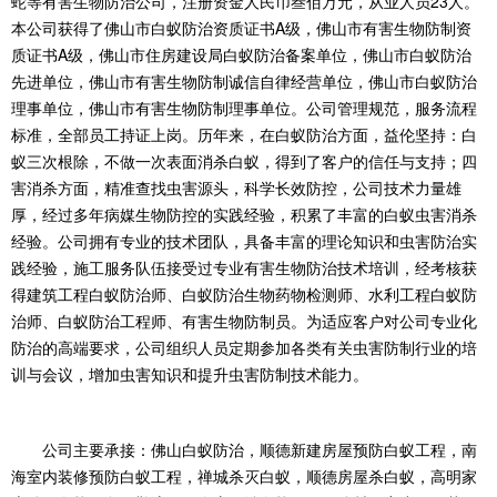
蛇等有害生物防治公司，注册资金人民币叁佰万元，从业人员23人。
本公司获得了佛山市白蚁防治资质证书A级，佛山市有害生物防制资
质证书A级，佛山市住房建设局白蚁防治备案单位，佛山市白蚁防治
先进单位，佛山市有害生物防制诚信自律经营单位，佛山市白蚁防治
理事单位，佛山市有害生物防制理事单位。公司管理规范，服务流程
标准，全部员工持证上岗。历年来，在白蚁防治方面，益伦坚持：白
蚁三次根除，不做一次表面消杀白蚁，得到了客户的信任与支持；四
害消杀方面，精准查找虫害源头，科学长效防控，公司技术力量雄
厚，经过多年病媒生物防控的实践经验，积累了丰富的白蚁虫害消杀
经验。公司拥有专业的技术团队，具备丰富的理论知识和虫害防治实
践经验，施工服务队伍接受过专业有害生物防治技术培训，经考核获
得建筑工程白蚁防治师、白蚁防治生物药物检测师、水利工程白蚁防
治师、白蚁防治工程师、有害生物防制员。为适应客户对公司专业化
防治的高端要求，公司组织人员定期参加各类有关虫害防制行业的培
训与会议，增加虫害知识和提升虫害防制技术能力。
公司主要承接：佛山白蚁防治，顺德新建房屋预防白蚁工程，南
海室内装修预防白蚁工程，禅城杀灭白蚁，顺德房屋杀白蚁，高明家