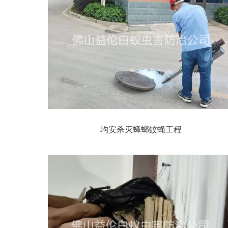
均安杀灭蟑螂蚊蝇工程