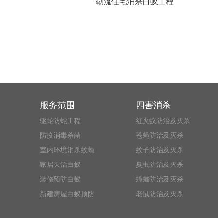
勒流住宅消杀白蚁工程
服务范围
四害消杀
驱蛇防蛇工程
红火蚁防治及灭杀
防疫消毒杀菌
苍蝇防治及灭杀
室内环境消杀蚊蝇
蚊子防治及灭杀
家居灭治白蚁
臭虫防治及灭杀
装修预防白蚁
蟑螂防治及灭杀
新建房屋白蚁预防
老鼠防治及灭杀