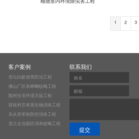
顺德室内环境除虫害工程
1
2
3
客户案例
联系我们
杏坛白蚁侵害防治工程
佛山厂区杀蟑螂蚊蝇工程
陈村住宅环境灭鼠工程
容桂村庄有害生物消杀工程
乐从登革热防控消杀工程
龙江企业园区消杀蚊蝇工程