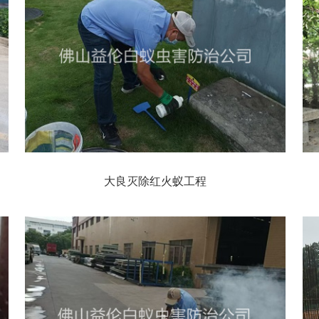
大良灭除红火蚁工程