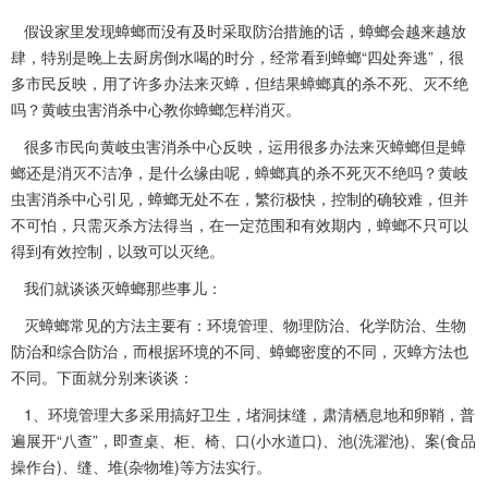
假设家里发现蟑螂而没有及时采取防治措施的话，蟑螂会越来越放
肆，特别是晚上去厨房倒水喝的时分，经常看到蟑螂“四处奔逃”，很
多市民反映，用了许多办法来灭蟑，但结果蟑螂真的杀不死、灭不绝
吗？黄岐
虫害消杀
中心教你蟑螂怎样消灭。
很多市民向
黄岐虫害消杀中心
反映，运用很多办法来灭蟑螂但是蟑
螂还是消灭不洁净，是什么缘由呢，蟑螂真的杀不死灭不绝吗？黄岐
虫害消杀中心引见，蟑螂无处不在，繁衍极快，控制的确较难，但并
不可怕，只需灭杀方法得当，在一定范围和有效期内，蟑螂不只可以
得到有效控制，以致可以灭绝。
我们就谈谈灭蟑螂那些事儿：
灭蟑螂常见的方法主要有：环境管理、物理防治、化学防治、生物
防治和综合防治，而根据环境的不同、蟑螂密度的不同，灭蟑方法也
不同。下面就分别来谈谈：
1、环境管理大多采用搞好卫生，堵洞抹缝，肃清栖息地和卵鞘，普
遍展开“八查”，即查桌、柜、椅、口(小水道口)、池(洗濯池)、案(食品
操作台)、缝、堆(杂物堆)等方法实行。