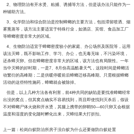
2、
物理防治
有开水烫、粘捕、诱捕等方法，但是该办法只能作为一
种辅助方法。
3、化学防治和综合防治是控制蟑螂的主要方法，包括滞留喷洒、烟
雾熏蒸等，该方法主要适宜于特殊行业，如酒店、宾馆、食品加工厂
等蟑螂密度非常大的区域。
4、生物防治适宜于蟑螂密度较小的家庭、办公场所及医院等，运用
该法灭蟑，既不影响工作、学习、办公，也无毒无味，不
污染环境
，
还杀蟑灭卵。但在蟑螂密度非常大的区域，该方法也有局限性。一年
当中灭蟑的好时期，一是7、8月份高温酷暑天气，这段时间是蟑螂活
动繁衍的高峰期；二是供暖停暖前后蟑螂迁移高峰期。只需根据蟑螂
活动的这些特性施药，蟑螂就会被除掉。
但是，以上几种方法各有利害，前4种共同的缺陷是要找准蟑螂经常
出没的窝点，但其窝点确实不容易找到，而且即使找到灭杀后，假设
不对蟑螂尸体火烧和开水烫，其腿上携带的卵鞘50—60只卵又会根据
温度和湿度
的变化随时孵化出来，灭蟑结果大打折扣。
上一篇：
松岗白蚁防治所房子没白蚁为什么还要做防白蚁处置