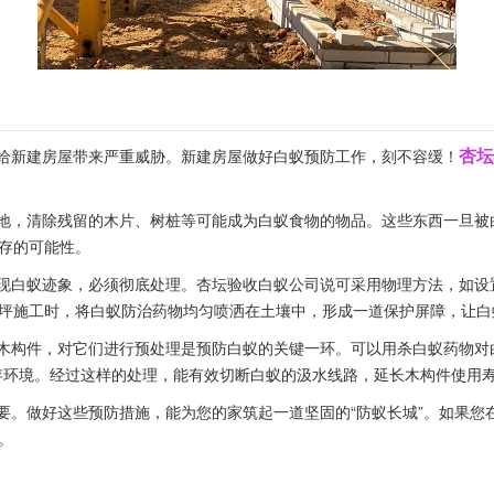
杏坛
给新建房屋带来严重威胁。新建房屋做好白蚁预防工作，刻不容缓！
地，清除残留的木片、树桩等可能成为白蚁食物的物品。这些东西一旦被白
存的可能性。
现白蚁迹象，必须彻底处理。杏坛验收白蚁公司说可采用物理方法，如设
坪施工时，将白蚁防治药物均匀喷洒在土壤中，形成一道保护屏障，让白蚁
木构件，对它们进行预处理是
预防白蚁
的关键一环。可以用杀白蚁药物对
存环境。经过这样的处理，能有效切断白蚁的汲水线路，延长木构件使用
。做好这些预防措施，能为您的家筑起一道坚固的“防蚁长城”。如果您
。