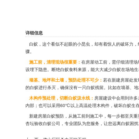
详细信息
白蚁，这个看似不起眼的小昆虫，却有着惊人的破坏力，
骤。
施工前，清理现场很重要：
在房屋动工前，需仔细清理场
设埋下隐患。断绝白蚁食料来源，能大大减少白蚁在场地生
墙基、地坪和土壤，预防处理不可少：
若在新建房屋处发
的白蚁
进行杀灭
，确保没有一只白蚁残留。比如在墙基、地
木构件预处理，切断白蚁汲水线：
房屋建设中会用到许多
内部；也可以采用60℃以上高温处理木构件，破坏白蚁生
新建房屋白蚁预防，从施工前到施工中，每一步都至关重要
杏坛验收白蚁公司，专业团队为您服务，让您远离白蚁困扰