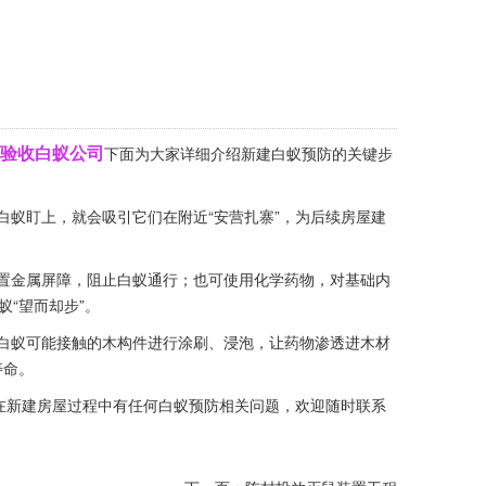
验收白蚁公司
下面为大家详细介绍新建白蚁预防的关键步
蚁盯上，就会吸引它们在附近“安营扎寨”，为后续房屋建
置金属屏障，阻止白蚁通行；也可使用化学药物，对基础内
“望而却步”。
白蚁可能接触的木构件进行涂刷、浸泡，让药物渗透进木材
寿命。
在
新建房屋
过程中有任何白蚁预防相关问题，欢迎随时联系