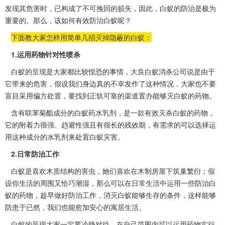
发现其危害时，已构成了不可挽回的损失，因此，白蚁的防治是极为
重要的。那么，该如何有效防治白蚁呢？
下面教大家怎样用简单几招灭掉隐蔽的白蚁：
1.运用药物针对性喷杀
白蚁的呈现是大家都比较惶恐的事情，大良白蚁消杀公司说是由于
它带来的危害，假设我们身边真的不幸发作了
这种情况
，大家也不要
盲目采用偏方处置，要找到正轨可靠的渠道置办能够灭白蚁的药物。
含有联苯菊酯成分的白蚁药水乳剂，是一款有效灭杀白蚁的药物，
它的附着力很强、
趋避性强
且有很长的残效期，有需求的可以选择运
用这种成分的水乳剂来处置白蚁灾害。
2.日常防治工作
白蚁是喜欢木质结构的害虫，她们喜欢在木制房屋下
筑巢繁衍
；假
设你生活的周围又恰巧潮湿，那么可以在日常生活中运用一些防治白
蚁的药物，趁早做好防治工作，消灭白蚁能够生存的条件，这样能够
防患于已然，我们也能愈加安心的寓居生活。
白蚁的呈现大家一定要冷静对待，在自己范围内可以运用药物实行